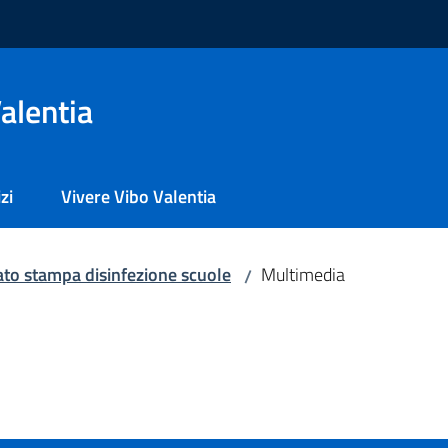
alentia
zi
Vivere Vibo Valentia
to stampa disinfezione scuole
Multimedia
/