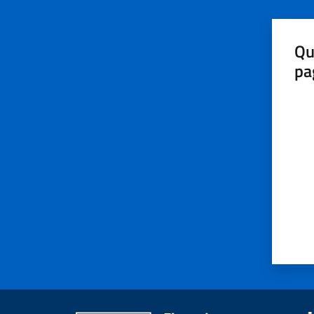
Qu
pa
Valut