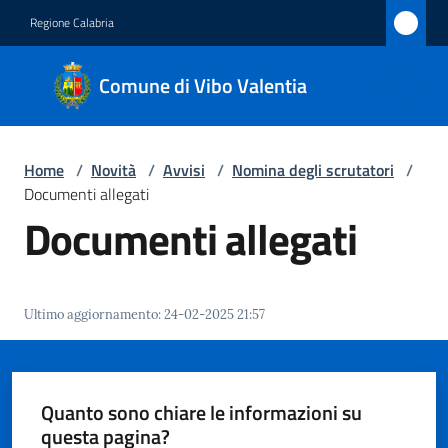
Vai al contenuto
Vai alla navigazione
Vai al footer
Regione Calabria
Comune
Comune di Vibo Valentia
di Vibo
Valentia
Home
/
Novità
/
Avvisi
/
Nomina degli scrutatori
/
Documenti allegati
Amministrazione
Documenti allegati
Novità
Menu selezionato
Ultimo aggiornamento
:
24-02-2025 21:57
Servizi
Vivere
Vibo
Quanto sono chiare le informazioni su
Valentia
questa pagina?