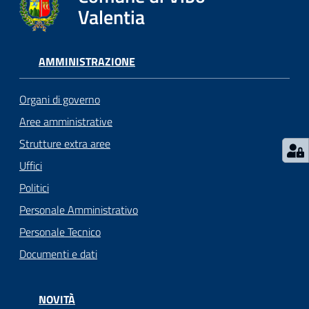
gli
Valentia
argomenti...
AMMINISTRAZIONE
Seguici
su
Organi di governo
Aree amministrative
Strutture extra aree
Uffici
Politici
Personale Amministrativo
Personale Tecnico
Documenti e dati
NOVITÀ