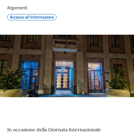
gli
Argomenti
argomenti...
Accesso all'informazione
Seguici
su
Contenuto
In occasione della Giornata Internazionale