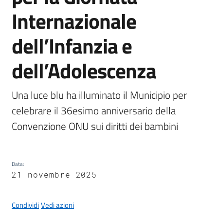
Internazionale
dell’Infanzia e
A
dell’Adolescenza
l
b
o
Una luce blu ha illuminato il Municipio per 
p
celebrare il 36esimo anniversario della 
r
e
Convenzione ONU sui diritti dei bambini
t
o
r
Data
:
i
21 novembre 2025
o
Condividi
Vedi azioni
Tutti