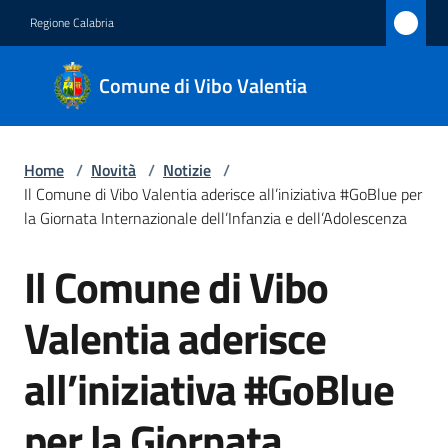
Vai al contenuto
Vai alla navigazione
Vai al footer
Regione Calabria
Comune
Comune di Vibo Valentia
di Vibo
Valentia
Home
/
Novità
/
Notizie
/
Il Comune di Vibo Valentia aderisce all’iniziativa #GoBlue per
Amministrazione
la Giornata Internazionale dell’Infanzia e dell’Adolescenza
Il Comune di Vibo
Novità
Salta al contenuto
Menu selezionato
Valentia aderisce
Servizi
all’iniziativa #GoBlue
Vivere
Vibo
per la Giornata
Valentia