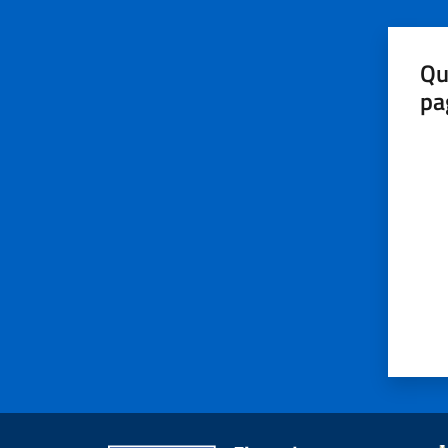
Qu
pa
Valut