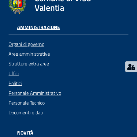
gli
Valentia
argomenti...
AMMINISTRAZIONE
Seguici
su
Organi di governo
Aree amministrative
Strutture extra aree
Uffici
Politici
Personale Amministrativo
Personale Tecnico
Documenti e dati
NOVITÀ