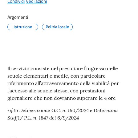
Condividi
Vedi azioni
Argomenti
Istruzione
Polizia locale
A
l
b
o
p
Contenuto
Il servizio consiste nel presidiare l’ingresso delle
r
scuole elementari e medie, con particolare
e
riferimento all’attraversamento della viabilità per
t
l’accesso alle scuole stesse, con prestazioni
o
giornaliere che non dovranno superare le 4 ore
r
i
rif.to Deliberazione G.C. n. 160/2024 e Determina
o
Staff1/ P.L. n. 1847 del 6/9/2024
Tutti