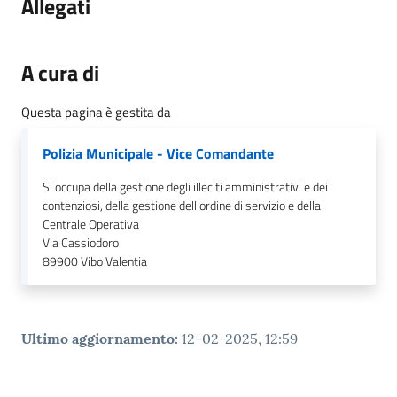
Allegati
gli
argomenti...
A cura di
Seguici
Questa pagina è gestita da
su
Polizia Municipale - Vice Comandante
Si occupa della gestione degli illeciti amministrativi e dei
contenziosi, della gestione dell'ordine di servizio e della
Centrale Operativa
Via Cassiodoro
89900
Vibo Valentia
Ultimo aggiornamento
:
12-02-2025, 12:59