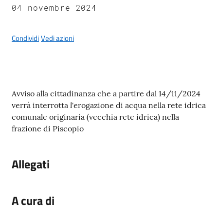
04 novembre 2024
Condividi
Vedi azioni
A
l
b
o
Contenuto
Avviso alla cittadinanza che a partire dal 14/11/2024
p
verrà interrotta l'erogazione di acqua nella rete idrica
r
comunale originaria (vecchia rete idrica) nella
e
frazione di Piscopio
t
o
r
Allegati
i
o
A cura di
Tutti