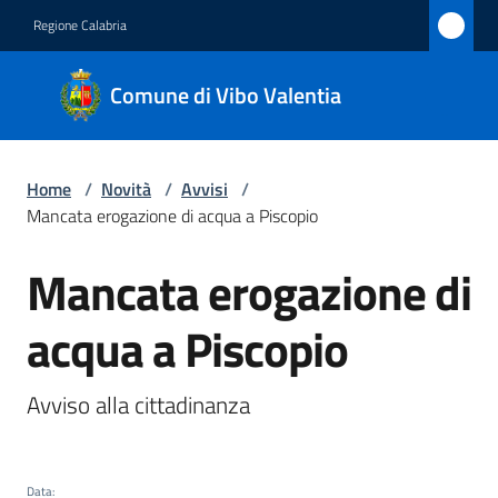
Vai al contenuto
Vai alla navigazione
Vai al footer
Regione Calabria
Comune
Comune di Vibo Valentia
di Vibo
Valentia
Home
/
Novità
/
Avvisi
/
Mancata erogazione di acqua a Piscopio
Amministrazione
Mancata erogazione di
Salta al contenuto
Novità
Menu selezionato
acqua a Piscopio
Servizi
Avviso alla cittadinanza
Vivere
Vibo
Valentia
Data
: