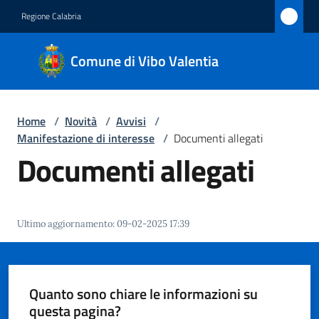
Vai al contenuto
Vai alla navigazione
Vai al footer
Regione Calabria
Comune
Comune di Vibo Valentia
di Vibo
Valentia
Home
/
Novità
/
Avvisi
/
Manifestazione di interesse
/
Documenti allegati
Amministrazione
Documenti allegati
Novità
Menu selezionato
Ultimo aggiornamento
:
09-02-2025 17:39
Servizi
Vivere
Vibo
Quanto sono chiare le informazioni su
Valentia
questa pagina?