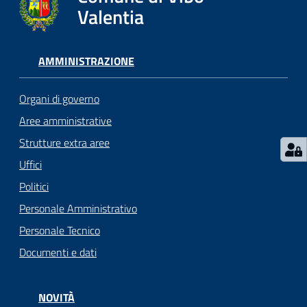
gli
Valentia
argomenti...
AMMINISTRAZIONE
Seguici
su
Organi di governo
Aree amministrative
Strutture extra aree
Uffici
Politici
Personale Amministrativo
Personale Tecnico
Documenti e dati
NOVITÀ