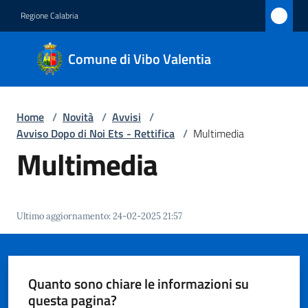
Vai al contenuto
Vai alla navigazione
Vai al footer
Regione Calabria
Comune
Comune di Vibo Valentia
di Vibo
Valentia
Home
/
Novità
/
Avvisi
/
Avviso Dopo di Noi Ets - Rettifica
/
Multimedia
Amministrazione
Multimedia
Novità
Menu selezionato
Ultimo aggiornamento
:
24-02-2025 21:57
Servizi
Vivere
Vibo
Quanto sono chiare le informazioni su
Valentia
questa pagina?