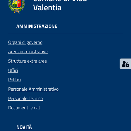
gli
Valentia
argomenti...
AMMINISTRAZIONE
Seguici
su
Organi di governo
Aree amministrative
Strutture extra aree
Uffici
Politici
Personale Amministrativo
Personale Tecnico
Documenti e dati
NOVITÀ