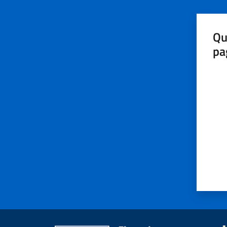
Qu
pa
Valut