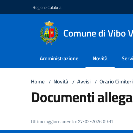
Vai al contenuto
Vai alla navigazione
Vai al footer
Regione Calabria
Comune di Vibo V
Amministrazione
Novità
Servi
Menu selezionato
Home
Novità
Avvisi
Orario Cimiter
/
/
/
Documenti allega
Ultimo aggiornamento
:
27-02-2026 09:41