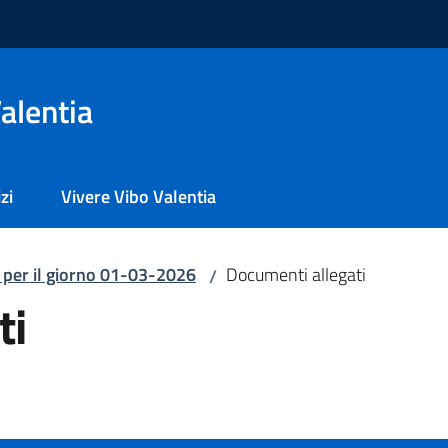
alentia
zi
Vivere Vibo Valentia
i per il giorno 01-03-2026
Documenti allegati
/
ti