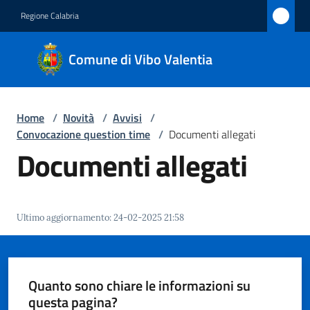
Vai al contenuto
Vai alla navigazione
Vai al footer
Regione Calabria
Comune
Comune di Vibo Valentia
di Vibo
Valentia
Home
/
Novità
/
Avvisi
/
Convocazione question time
/
Documenti allegati
Amministrazione
Documenti allegati
Novità
Menu selezionato
Ultimo aggiornamento
:
24-02-2025 21:58
Servizi
Vivere
Vibo
Quanto sono chiare le informazioni su
Valentia
questa pagina?