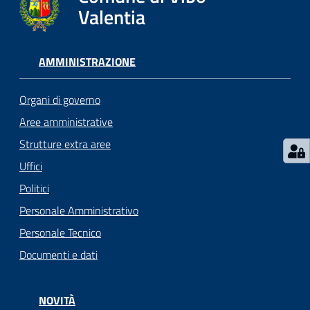
gli
Valentia
argomenti...
AMMINISTRAZIONE
Seguici
su
Organi di governo
Aree amministrative
Strutture extra aree
Uffici
Politici
Personale Amministrativo
Personale Tecnico
Documenti e dati
NOVITÀ