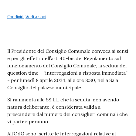
Condividi
Vedi azioni
A
l
b
Contenuto
Il Presidente del Consiglio Comunale convoca ai sensi
o
e per gli effetti dell’art. 40-bis del Regolamento sul
p
funzionamento del Consiglio Comunale, la seduta del
r
question time - “interrogazioni a risposta immediata”
e
- per lunedì 8 aprile 2024, alle ore 8:30, nella Sala
t
Consiglio del palazzo municipale.
o
r
Si rammenta alle SS.LL. che la seduta, non avendo
i
natura deliberante, è considerata valida a
o
prescindere dal numero dei consiglieri comunali che
vi parteciperanno.
Tutti
All’OdG sono iscritte le interrogazioni relative ai