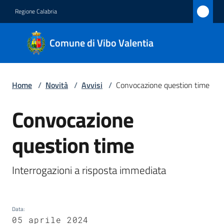
Vai al contenuto
Vai alla navigazione
Vai al footer
Regione Calabria
Comune
Comune di Vibo Valentia
di Vibo
Valentia
Home
/
Novità
/
Avvisi
/
Convocazione question time
Amministrazione
Convocazione
Salta al contenuto
question time
Novità
Menu selezionato
Servizi
Interrogazioni a risposta immediata
Vivere
Vibo
Data
:
Valentia
05 aprile 2024