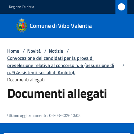
Vai al contenuto
Vai alla navigazione
Vai al footer
Regione Calabria
Comune
Comune di Vibo Valentia
di Vibo
Valentia
Home
/
Novità
/
Notizie
/
Convocazione dei candidati per la prova di
Amministrazione
preselezione relativa al concorso n. 6 (assunzione di
/
n. 9 Assistenti sociali di Ambito).
Documenti allegati
Novità
Documenti allegati
Menu selezionato
Servizi
Vivere
Ultimo aggiornamento
:
06-03-2026 10:03
Vibo
Valentia