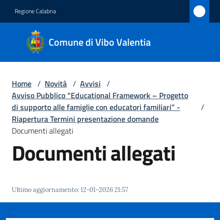
Vai al contenuto
Vai alla navigazione
Vai al footer
Regione Calabria
Comune
Comune di Vibo Valentia
di Vibo
Valentia
Home
/
Novità
/
Avvisi
/
Avviso Pubblico “Educational Framework – Progetto
Amministrazione
di supporto alle famiglie con educatori familiari” -
/
Riapertura Termini presentazione domande
Documenti allegati
Novità
Documenti allegati
Menu selezionato
Servizi
Vivere
Ultimo aggiornamento
:
12-01-2026 21:57
Vibo
Valentia