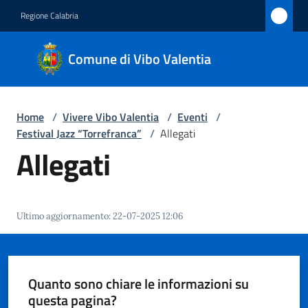
Vai al contenuto
Vai alla navigazione
Vai al footer
Regione Calabria
Comune
Comune di Vibo Valentia
di Vibo
Valentia
Home
/
Vivere Vibo Valentia
/
Eventi
/
Festival Jazz “Torrefranca”
/
Allegati
Amministrazione
Allegati
Novità
Ultimo aggiornamento
:
22-07-2025 12:06
Servizi
Vivere
Vibo
Quanto sono chiare le informazioni su
Valentia
questa pagina?