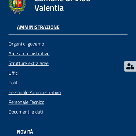
gli
Valentia
argomenti...
AMMINISTRAZIONE
Seguici
su
Organi di governo
Aree amministrative
Strutture extra aree
Uffici
Politici
Personale Amministrativo
Personale Tecnico
Documenti e dati
NOVITÀ