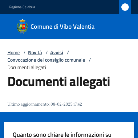
Vai al contenuto
Vai alla navigazione
Vai al footer
Regione Calabria
Comune
Comune di Vibo Valentia
di Vibo
Valentia
Home
/
Novità
/
Avvisi
/
Convocazione del consiglio comunale
/
Amministrazione
Documenti allegati
Documenti allegati
Novità
Menu selezionato
Servizi
Ultimo aggiornamento
:
08-02-2025 17:42
Vivere
Vibo
Valentia
Quanto sono chiare le informazioni su