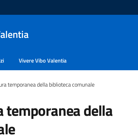
alentia
zi
Vivere Vibo Valentia
sura temporanea della biblioteca comunale
ra temporanea della
ale