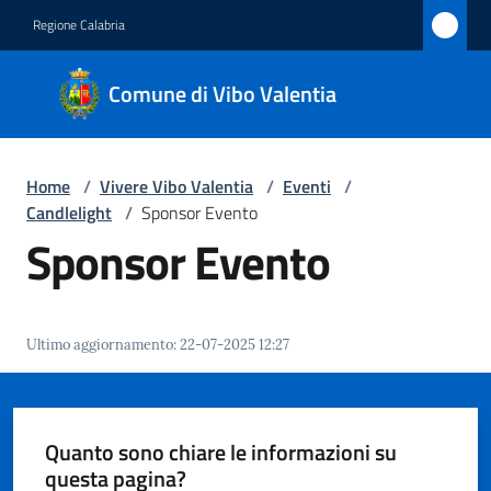
Vai al contenuto
Vai alla navigazione
Vai al footer
Regione Calabria
Comune
Comune di Vibo Valentia
di Vibo
Valentia
Home
/
Vivere Vibo Valentia
/
Eventi
/
Candlelight
/
Sponsor Evento
Amministrazione
Sponsor Evento
Novità
Ultimo aggiornamento
:
22-07-2025 12:27
Servizi
Vivere
Vibo
Quanto sono chiare le informazioni su
Valentia
questa pagina?