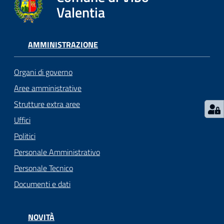
gli
Valentia
argomenti...
AMMINISTRAZIONE
Seguici
su
Organi di governo
Aree amministrative
Strutture extra aree
Uffici
Politici
Personale Amministrativo
Personale Tecnico
Documenti e dati
NOVITÀ