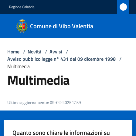
Vai al contenuto
Vai alla navigazione
Vai al footer
Regione Calabria
Comune
Comune di Vibo Valentia
di Vibo
Valentia
Home
/
Novità
/
Avvisi
/
Avviso pubblico legge n° 431 del 09 dicembre 1998
/
Amministrazione
Multimedia
Multimedia
Novità
Menu selezionato
Servizi
Ultimo aggiornamento
:
09-02-2025 17:39
Vivere
Vibo
Valentia
Quanto sono chiare le informazioni su