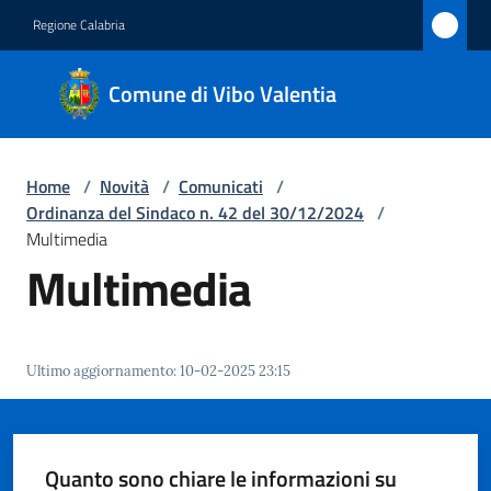
Vai al contenuto
Vai alla navigazione
Vai al footer
Regione Calabria
Comune
Comune di Vibo Valentia
di Vibo
Valentia
Home
/
Novità
/
Comunicati
/
Ordinanza del Sindaco n. 42 del 30/12/2024
/
Amministrazione
Multimedia
Multimedia
Novità
Menu selezionato
Servizi
Ultimo aggiornamento
:
10-02-2025 23:15
Vivere
Vibo
Valentia
Quanto sono chiare le informazioni su