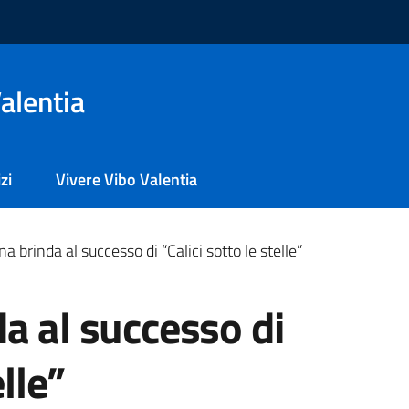
alentia
zi
Vivere Vibo Valentia
a brinda al successo di “Calici sotto le stelle”
a al successo di
elle”