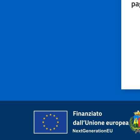
pa
Valut