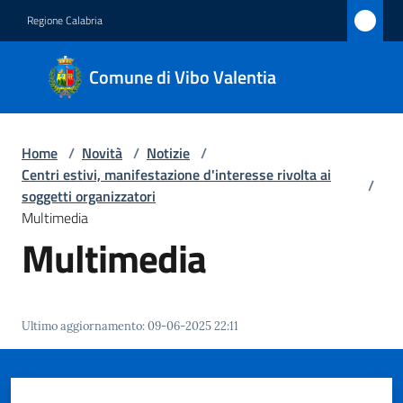
Vai al contenuto
Vai alla navigazione
Vai al footer
Regione Calabria
Comune
Comune di Vibo Valentia
di Vibo
Valentia
Home
/
Novità
/
Notizie
/
Centri estivi, manifestazione d'interesse rivolta ai
/
Amministrazione
soggetti organizzatori
Multimedia
Multimedia
Novità
Menu selezionato
Servizi
Ultimo aggiornamento
:
09-06-2025 22:11
Vivere
Vibo
Valentia