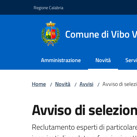
Vai al contenuto
Vai alla navigazione
Vai al footer
Regione Calabria
Comune di Vibo V
Amministrazione
Novità
Servi
Menu selezionato
Home
Novità
Avvisi
Avviso di selez
/
/
/
Salta al contenuto
Avviso di selezio
Reclutamento esperti di particolar