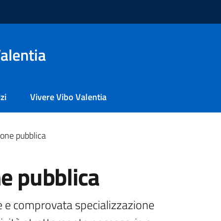
alentia
zi
Vivere Vibo Valentia
ione pubblica
ne pubblica
e e comprovata specializzazione
