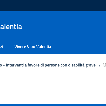
alentia
zi
Vivere Vibo Valentia
 - Interventi a favore di persone con disabilità grave
M
/