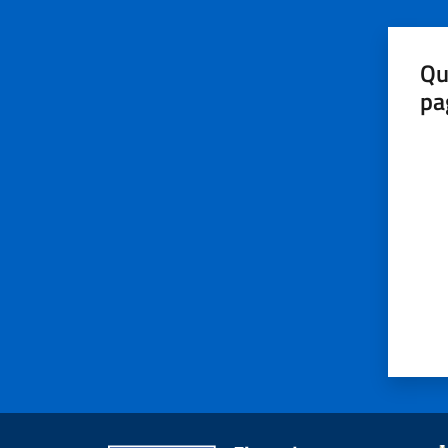
Qu
pa
Valut