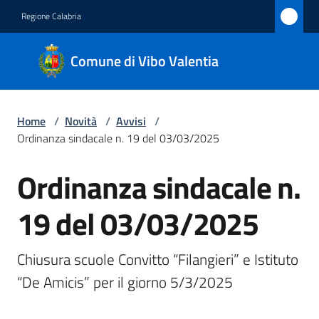
Vai al contenuto
Vai alla navigazione
Vai al footer
Regione Calabria
Comune
Comune di Vibo Valentia
di Vibo
Valentia
Home
/
Novità
/
Avvisi
/
Ordinanza sindacale n. 19 del 03/03/2025
Amministrazione
Ordinanza sindacale n.
Salta al contenuto
Novità
Menu selezionato
19 del 03/03/2025
Servizi
Chiusura scuole Convitto “Filangieri” e Istituto 
Vivere
“De Amicis” per il giorno 5/3/2025
Vibo
Valentia