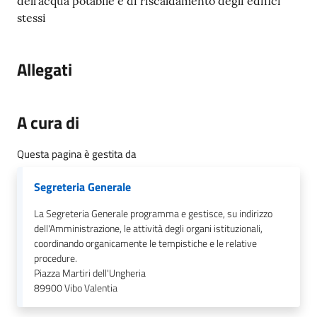
gli
dell’acqua potabile e di riscaldamento degli edifici
argomenti...
stessi
Allegati
Seguici
su
A cura di
Questa pagina è gestita da
Segreteria Generale
La Segreteria Generale programma e gestisce, su indirizzo
dell'Amministrazione, le attività degli organi istituzionali,
coordinando organicamente le tempistiche e le relative
procedure.
Piazza Martiri dell'Ungheria
89900
Vibo Valentia