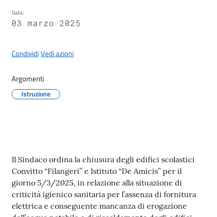
Data
:
03 marzo 2025
A
Condividi
Vedi azioni
l
b
Argomenti
o
Istruzione
p
r
e
t
o
r
Contenuto
Il Sindaco ordina la chiusura degli edifici scolastici
i
Convitto “Filangeri” e Istituto “De Amicis” per il
o
giorno 5/3/2025, in relazione alla situazione di
criticità igienico sanitaria per l’assenza di fornitura
Tutti
elettrica e conseguente mancanza di erogazione