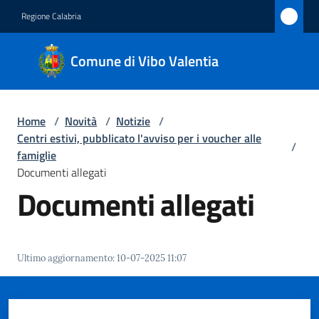
Vai al contenuto
Vai alla navigazione
Vai al footer
Regione Calabria
Comune
Comune di Vibo Valentia
di Vibo
Valentia
Home
/
Novità
/
Notizie
/
Centri estivi, pubblicato l'avviso per i voucher alle
/
Amministrazione
famiglie
Documenti allegati
Documenti allegati
Novità
Menu selezionato
Servizi
Ultimo aggiornamento
:
10-07-2025 11:07
Vivere
Vibo
Valentia