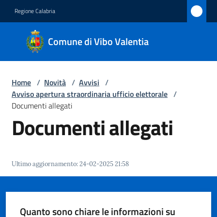
Vai al contenuto
Vai alla navigazione
Vai al footer
Regione Calabria
Comune
Comune di Vibo Valentia
di Vibo
Valentia
Home
/
Novità
/
Avvisi
/
Avviso apertura straordinaria ufficio elettorale
/
Amministrazione
Documenti allegati
Documenti allegati
Novità
Menu selezionato
Servizi
Ultimo aggiornamento
:
24-02-2025 21:58
Vivere
Vibo
Valentia
Quanto sono chiare le informazioni su