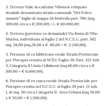
gli
argomenti...
3. Terreno Viale Accademie Vibonesi reliquato
stradale denominato strada comunale “Del Felice
Amante” foglio di mappa 34 limitrofa part. 790; (mq.
300,00 circa x €.200,00) = i. € 60.000,00;
Seguici
su
4. Terreno (porzione ex demaniale) Via Roma di Vibo
Marina, individuata al foglio 2 del N.C.E.U. part. 562
mq. 28,00 (mq.28,00 x €. 80,00 = €. 2.240,00);
5. Porzione di ex fabbricato rurale Strada Provinciale
per Piscopio censito al NCEU Foglio 39, Part. 322 Sub
3, Categoria II Unità Collabenti (mq 60,00 circa x €
100,00 = € 6.000,00);
6. Porzione di ex vasca rurale Strada Provinciale per
Piscopio censita nel N.C.E.U. al foglio 39 part. 12 sub.
1, di mq. 30 circa Categoria II- Area Urbana (mq 30,00
x € 50,00 = € 1.500,00);