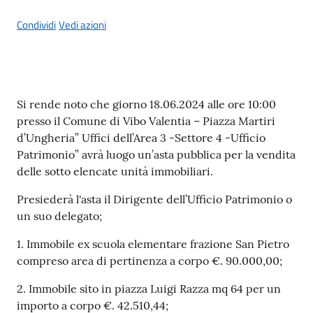
Condividi
Vedi azioni
A
l
Contenuto
Si rende noto che giorno 18.06.2024 alle ore 10:00
b
presso il Comune di Vibo Valentia – Piazza Martiri
o
d’Ungheria” Uffici dell’Area 3 -Settore 4 -Ufficio
p
Patrimonio” avrà luogo un’asta pubblica per la vendita
r
delle sotto elencate unità immobiliari.
e
t
Presiederà l'asta il Dirigente dell’Ufficio Patrimonio o
o
un suo delegato;
r
i
1. Immobile ex scuola elementare frazione San Pietro
o
compreso area di pertinenza a corpo €. 90.000,00;
2. Immobile sito in piazza Luigi Razza mq 64 per un
Tutti
importo a corpo €. 42.510,44;