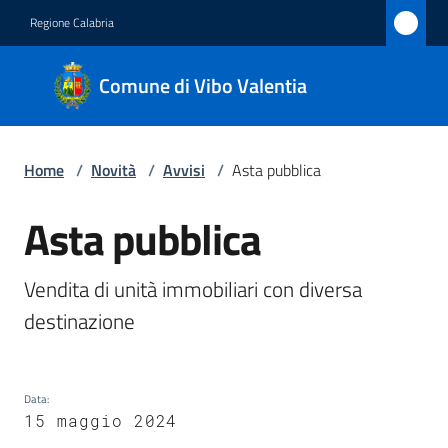
Vai al contenuto
Vai alla navigazione
Vai al footer
Regione Calabria
Comune
Comune di Vibo Valentia
di Vibo
Valentia
Home
/
Novità
/
Avvisi
/
Asta pubblica
Amministrazione
Asta pubblica
Salta al contenuto
Novità
Vendita di unità immobiliari con diversa 
Menu selezionato
destinazione
Servizi
Vivere
Vibo
Data
:
15 maggio 2024
Valentia