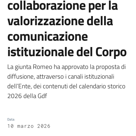
collaborazione per la
valorizzazione della
comunicazione
A
l
istituzionale del Corpo
b
o
p
La giunta Romeo ha approvato la proposta di 
r
diffusione, attraverso i canali istituzionali 
e
t
dell’Ente, dei contenuti del calendario storico 
o
2026 della Gdf
r
i
o
Data
:
10 marzo 2026
Tutti