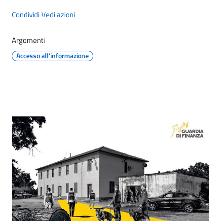
gli
argomenti...
Condividi
Vedi azioni
Argomenti
Accesso all'informazione
Seguici
su
Contenuto