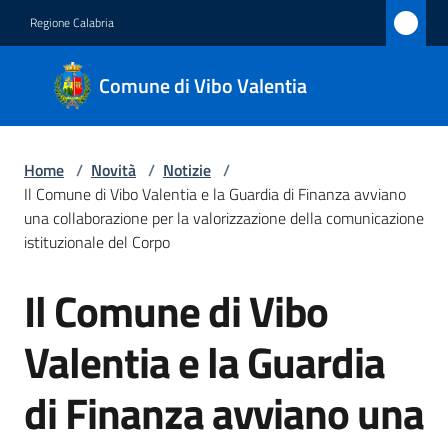
Vai al contenuto
Vai alla navigazione
Vai al footer
Regione Calabria
Comune
Comune di Vibo Valentia
di Vibo
Valentia
Home
/
Novità
/
Notizie
/
Il Comune di Vibo Valentia e la Guardia di Finanza avviano
Amministrazione
una collaborazione per la valorizzazione della comunicazione
istituzionale del Corpo
Novità
Il Comune di Vibo
Menu selezionato
Salta al contenuto
Servizi
Valentia e la Guardia
Vivere
di Finanza avviano una
Vibo
Valentia