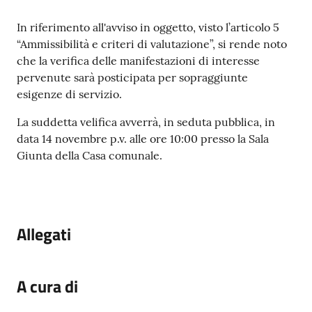
gli
argomenti...
Contenuto
In riferimento all'avviso in oggetto, visto l’articolo 5
“Ammissibilità e criteri di valutazione”, si rende noto
che la verifica delle manifestazioni di interesse
pervenute sarà posticipata per sopraggiunte
Seguici
esigenze di servizio.
su
La suddetta velifica avverrà, in seduta pubblica, in
data 14 novembre p.v. alle ore 10:00 presso la Sala
Giunta della Casa comunale.
Allegati
A cura di