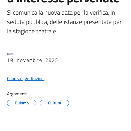
Si comunica la nuova data per la verifica, in 
seduta pubblica, delle istanze presentate per 
la stagione teatrale
A
l
b
o
Data
:
p
10 novembre 2025
r
e
Condividi
Vedi azioni
t
o
r
Argomenti
i
Turismo
Cultura
o
Tutti