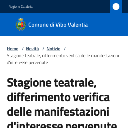
Vai al contenuto
Vai alla navigazione
Vai al footer
Regione Calabria
Comune
Comune di Vibo Valentia
di Vibo
Valentia
Home
/
Novità
/
Notizie
/
Stagione teatrale, differimento verifica delle manifestazioni
Amministrazione
d'interesse pervenute
Stagione teatrale,
Novità
Salta al contenuto
Menu selezionato
differimento verifica
Servizi
delle manifestazioni
Vivere
Vibo
d'interesse pervenute
Valentia