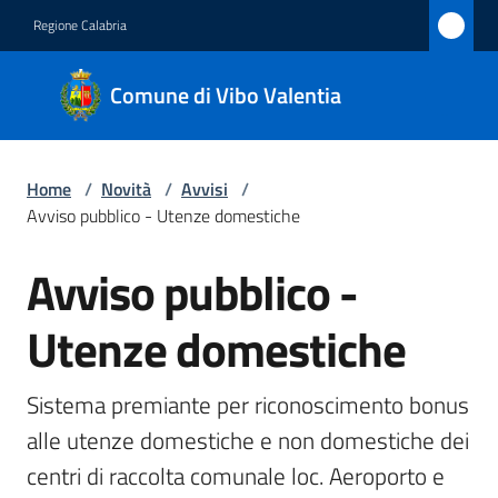
Vai al contenuto
Vai alla navigazione
Vai al footer
Regione Calabria
Comune
Comune di Vibo Valentia
di Vibo
Valentia
Home
/
Novità
/
Avvisi
/
Avviso pubblico - Utenze domestiche
Amministrazione
Avviso pubblico -
Salta al contenuto
Novità
Menu selezionato
Utenze domestiche
Servizi
Sistema premiante per riconoscimento bonus 
Vivere
alle utenze domestiche e non domestiche dei 
Vibo
centri di raccolta comunale loc. Aeroporto e 
Valentia