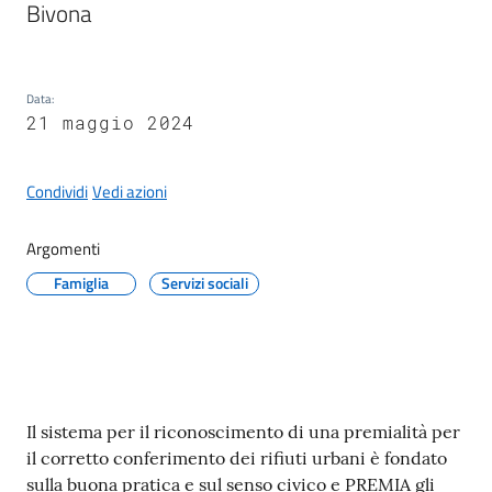
Bivona
Data
:
A
21 maggio 2024
l
b
Condividi
Vedi azioni
o
p
r
Argomenti
e
Famiglia
Servizi sociali
t
o
r
i
o
Contenuto
Il sistema per il riconoscimento di una premialità per
il corretto conferimento dei rifiuti urbani è fondato
Tutti
sulla buona pratica e sul senso civico e PREMIA gli