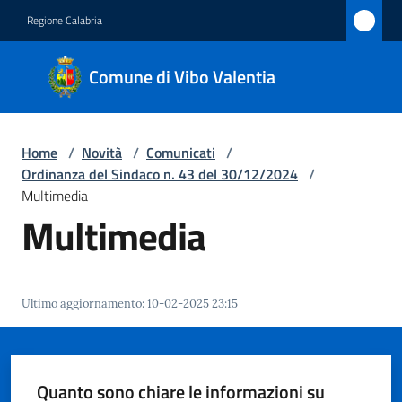
Vai al contenuto
Vai alla navigazione
Vai al footer
Regione Calabria
Comune
Comune di Vibo Valentia
di Vibo
Valentia
Home
/
Novità
/
Comunicati
/
Ordinanza del Sindaco n. 43 del 30/12/2024
/
Amministrazione
Multimedia
Multimedia
Novità
Menu selezionato
Servizi
Ultimo aggiornamento
:
10-02-2025 23:15
Vivere
Vibo
Valentia
Quanto sono chiare le informazioni su