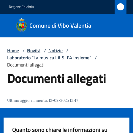
Vai al contenuto
Vai alla navigazione
Vai al footer
Regione Calabria
Comune
Comune di Vibo Valentia
di Vibo
Valentia
Home
/
Novità
/
Notizie
/
Laboratorio "La musica LA SI FA insieme"
/
Amministrazione
Documenti allegati
Documenti allegati
Novità
Menu selezionato
Servizi
Ultimo aggiornamento
:
12-02-2025 13:47
Vivere
Vibo
Valentia
Quanto sono chiare le informazioni su