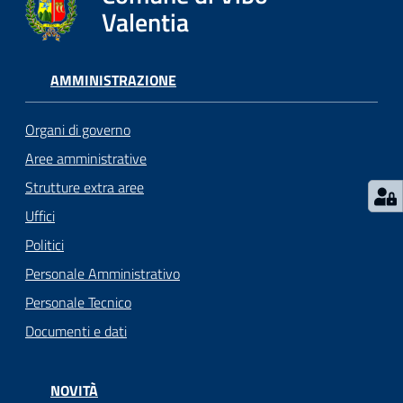
gli
Valentia
argomenti...
AMMINISTRAZIONE
Seguici
su
Organi di governo
Aree amministrative
Strutture extra aree
Uffici
Politici
Personale Amministrativo
Personale Tecnico
Documenti e dati
NOVITÀ