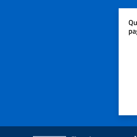
Qu
pa
Valut