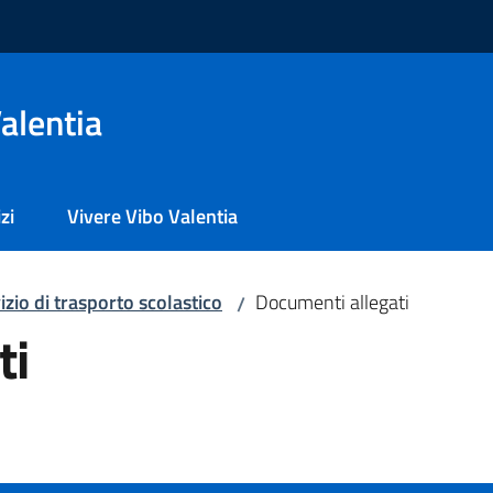
alentia
zi
Vivere Vibo Valentia
izio di trasporto scolastico
Documenti allegati
/
ti