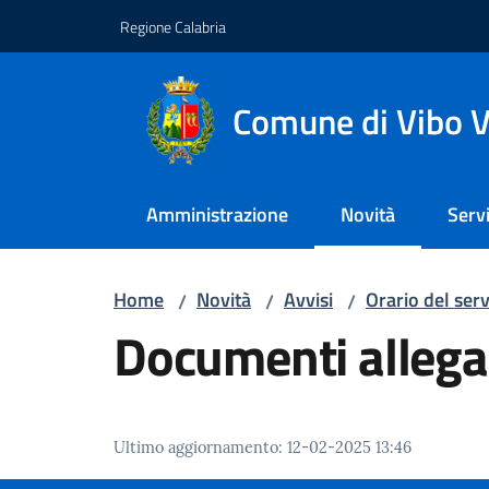
Vai al contenuto
Vai alla navigazione
Vai al footer
Regione Calabria
Comune di Vibo V
Amministrazione
Novità
Servi
Menu selezionato
Home
Novità
Avvisi
Orario del serv
/
/
/
Documenti allega
Ultimo aggiornamento
:
12-02-2025 13:46