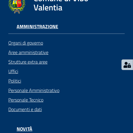
gli
Valentia
argomenti...
AMMINISTRAZIONE
Seguici
su
Organi di governo
Aree amministrative
Strutture extra aree
Uffici
Politici
Personale Amministrativo
Personale Tecnico
Documenti e dati
NOVITÀ