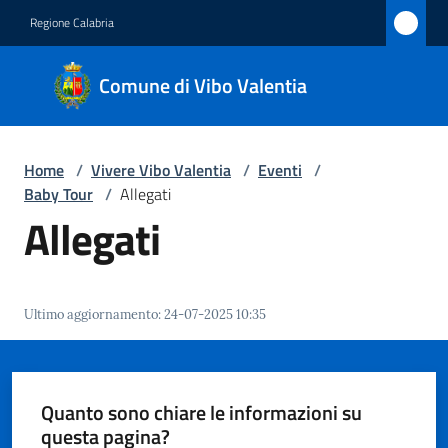
Vai al contenuto
Vai alla navigazione
Vai al footer
Regione Calabria
Comune
Comune di Vibo Valentia
di Vibo
Valentia
Home
/
Vivere Vibo Valentia
/
Eventi
/
Baby Tour
/
Allegati
Amministrazione
Allegati
Novità
Ultimo aggiornamento
:
24-07-2025 10:35
Servizi
Vivere
Vibo
Quanto sono chiare le informazioni su
Valentia
questa pagina?