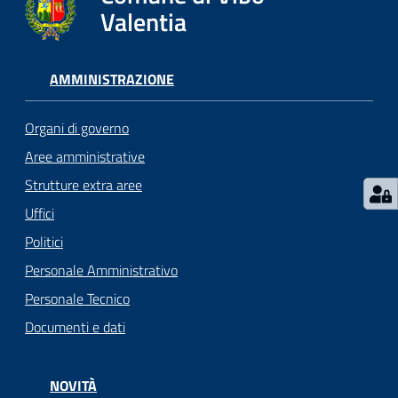
gli
Valentia
argomenti...
AMMINISTRAZIONE
Seguici
su
Organi di governo
Aree amministrative
Strutture extra aree
Uffici
Politici
Personale Amministrativo
Personale Tecnico
Documenti e dati
NOVITÀ