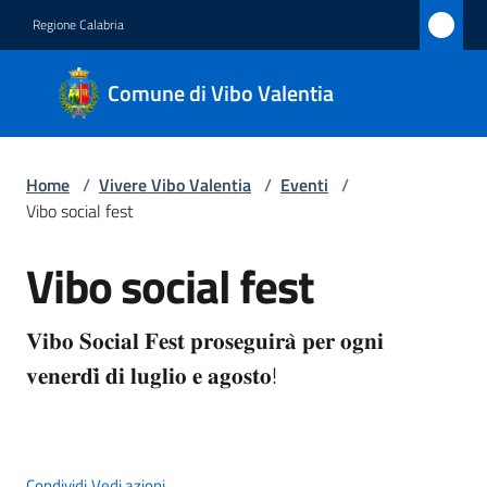
Vai al contenuto
Vai alla navigazione
Vai al footer
Regione Calabria
Comune
Comune di Vibo Valentia
di Vibo
Valentia
Home
/
Vivere Vibo Valentia
/
Eventi
/
Vibo social fest
Amministrazione
Vibo social fest
Salta al contenuto
Novità
𝐕𝐢𝐛𝐨 𝐒𝐨𝐜𝐢𝐚𝐥 𝐅𝐞𝐬𝐭 𝐩𝐫𝐨𝐬𝐞𝐠𝐮𝐢𝐫𝐚̀ 𝐩𝐞𝐫 𝐨𝐠𝐧𝐢 
Servizi
𝐯𝐞𝐧𝐞𝐫𝐝𝐢̀ 𝐝𝐢 𝐥𝐮𝐠𝐥𝐢𝐨 𝐞 𝐚𝐠𝐨𝐬𝐭𝐨!
Vivere
Vibo
Valentia
Condividi
Vedi azioni