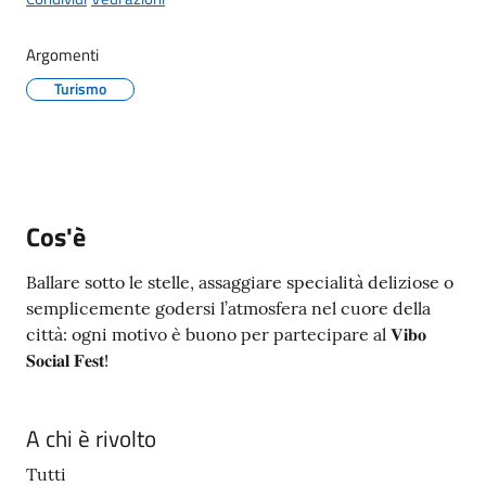
Menu selezionato
Argomenti
Turismo
A
l
b
o
p
Cos'è
r
e
Ballare sotto le stelle, assaggiare specialità deliziose o
t
semplicemente godersi l’atmosfera nel cuore della
o
città: ogni motivo è buono per partecipare al 𝐕𝐢𝐛𝐨
r
𝐒𝐨𝐜𝐢𝐚𝐥 𝐅𝐞𝐬𝐭!
i
o
A chi è rivolto
Tutti
Tutti