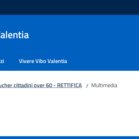
alentia
zi
Vivere Vibo Valentia
cher cittadini over 60 - RETTIFICA
Multimedia
/