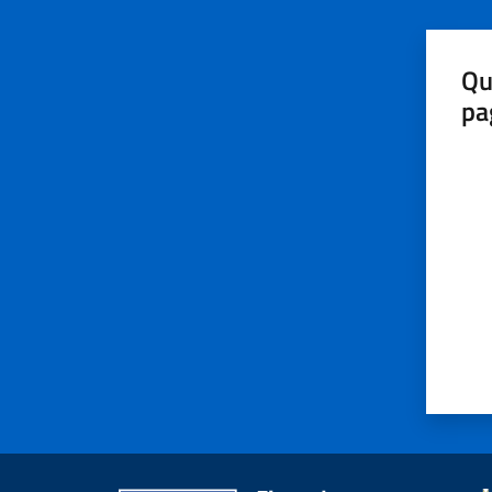
Qu
pa
Valut