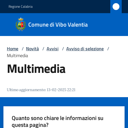
Vai al contenuto
Vai alla navigazione
Vai al footer
Regione Calabria
Comune
Comune di Vibo Valentia
di Vibo
Valentia
Home
/
Novità
/
Avvisi
/
Avviso di selezione
/
Multimedia
Amministrazione
Multimedia
Novità
Menu selezionato
Ultimo aggiornamento
:
13-02-2025 22:21
Servizi
Vivere
Vibo
Quanto sono chiare le informazioni su
Valentia
questa pagina?