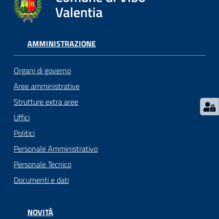
gli
Valentia
argomenti...
AMMINISTRAZIONE
Seguici
su
Organi di governo
Aree amministrative
Strutture extra aree
Uffici
Politici
Personale Amministrativo
Personale Tecnico
Documenti e dati
NOVITÀ