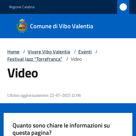
Vai al contenuto
Vai alla navigazione
Vai al footer
Regione Calabria
Comune
Comune di Vibo Valentia
di Vibo
Valentia
Home
/
Vivere Vibo Valentia
/
Eventi
/
Festival Jazz “Torrefranca”
/
Video
Amministrazione
Video
Novità
Ultimo aggiornamento
:
22-07-2025 12:06
Servizi
Vivere
Vibo
Quanto sono chiare le informazioni su
Valentia
questa pagina?