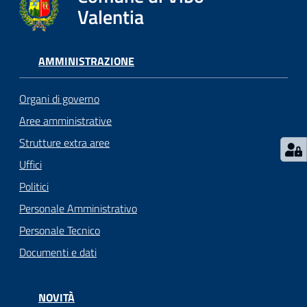
gli
Valentia
argomenti...
AMMINISTRAZIONE
Seguici
su
Organi di governo
Aree amministrative
Strutture extra aree
Uffici
Politici
Personale Amministrativo
Personale Tecnico
Documenti e dati
NOVITÀ