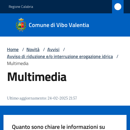
Vai al contenuto
Vai alla navigazione
Vai al footer
Regione Calabria
Comune
Comune di Vibo Valentia
di Vibo
Valentia
Home
/
Novità
/
Avvisi
/
Avviso di riduzione e/o interruzione erogazione idrica
/
Amministrazione
Multimedia
Multimedia
Novità
Menu selezionato
Servizi
Ultimo aggiornamento
:
24-02-2025 21:57
Vivere
Vibo
Valentia
Quanto sono chiare le informazioni su