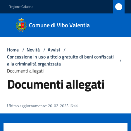
Vai al contenuto
Vai alla navigazione
Vai al footer
Regione Calabria
Comune
Comune di Vibo Valentia
di Vibo
Valentia
Home
/
Novità
/
Avvisi
/
Concessione in uso a titolo gratuito di beni confiscati
/
Amministrazione
alla criminalità organizzata
Documenti allegati
Documenti allegati
Novità
Menu selezionato
Servizi
Ultimo aggiornamento
:
26-02-2025 16:44
Vivere
Vibo
Valentia