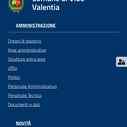
gli
Valentia
argomenti...
AMMINISTRAZIONE
Seguici
su
Organi di governo
Aree amministrative
Strutture extra aree
Uffici
Politici
Personale Amministrativo
Personale Tecnico
Documenti e dati
NOVITÀ