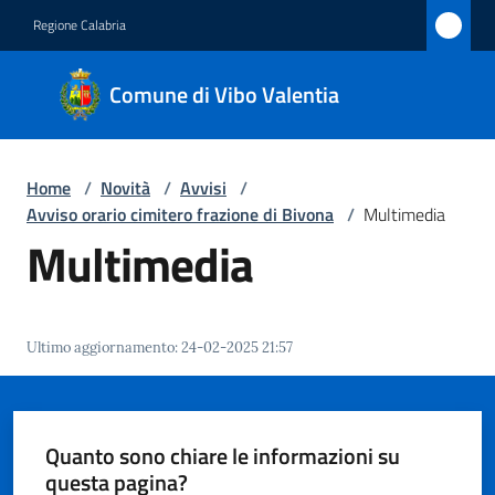
Vai al contenuto
Vai alla navigazione
Vai al footer
Regione Calabria
Comune
Comune di Vibo Valentia
di Vibo
Valentia
Home
/
Novità
/
Avvisi
/
Avviso orario cimitero frazione di Bivona
/
Multimedia
Amministrazione
Multimedia
Novità
Menu selezionato
Ultimo aggiornamento
:
24-02-2025 21:57
Servizi
Vivere
Vibo
Quanto sono chiare le informazioni su
Valentia
questa pagina?