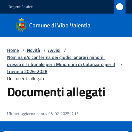
Vai al contenuto
Vai alla navigazione
Vai al footer
Regione Calabria
Comune
Comune di Vibo Valentia
di Vibo
Valentia
Home
/
Novità
/
Avvisi
/
Nomina e/o conferma dei giudici onorari minorili
Amministrazione
presso il Tribunale per i Minorenni di Catanzaro per il
/
triennio 2026-2028
Documenti allegati
Novità
Documenti allegati
Menu selezionato
Servizi
Vivere
Ultimo aggiornamento
:
08-02-2025 17:42
Vibo
Valentia