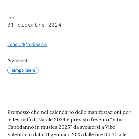
Data
:
31 dicembre 2024
A
l
Condividi
Vedi azioni
b
o
Argomenti
p
r
Tempo libero
e
t
o
r
i
Contenuto
Premesso che nel calendario delle manifestazioni per
o
le festività di Natale 2024 è previsto l’evento “Vibo
Capodanno in musica 2025” da svolgersi a Vibo
Tutti
Valentia in data 01 gennaio 2025 dalle ore 00:30 alle