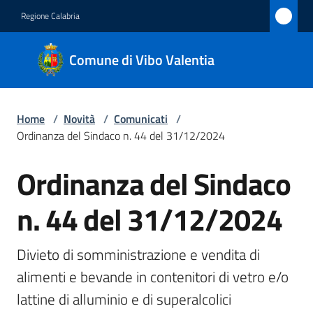
Vai al contenuto
Vai alla navigazione
Vai al footer
Regione Calabria
Comune
Comune di Vibo Valentia
di Vibo
Valentia
Home
/
Novità
/
Comunicati
/
Ordinanza del Sindaco n. 44 del 31/12/2024
Amministrazione
Ordinanza del Sindaco
Salta al contenuto
Novità
Menu selezionato
n. 44 del 31/12/2024
Servizi
Divieto di somministrazione e vendita di 
Vivere
alimenti e bevande in contenitori di vetro e/o 
Vibo
lattine di alluminio e di superalcolici
Valentia