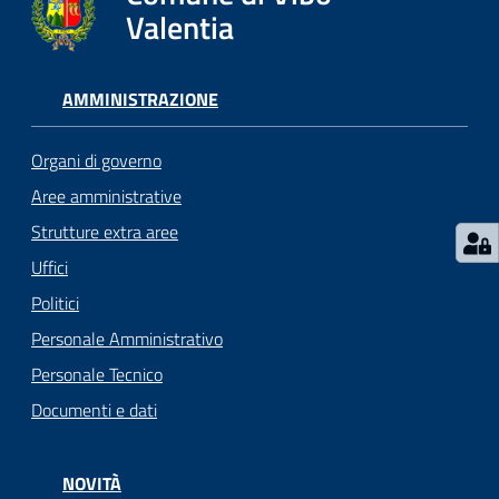
gli
Valentia
argomenti...
AMMINISTRAZIONE
Seguici
su
Organi di governo
Aree amministrative
Strutture extra aree
Uffici
Politici
Personale Amministrativo
Personale Tecnico
Documenti e dati
NOVITÀ