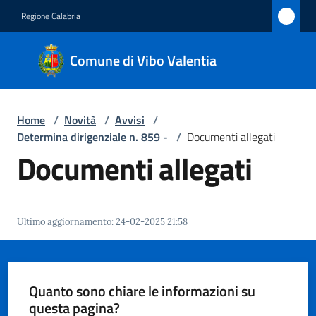
Vai al contenuto
Vai alla navigazione
Vai al footer
Regione Calabria
Comune
Comune di Vibo Valentia
di Vibo
Valentia
Home
/
Novità
/
Avvisi
/
Determina dirigenziale n. 859 -
/
Documenti allegati
Amministrazione
Documenti allegati
Novità
Menu selezionato
Ultimo aggiornamento
:
24-02-2025 21:58
Servizi
Vivere
Vibo
Quanto sono chiare le informazioni su
Valentia
questa pagina?