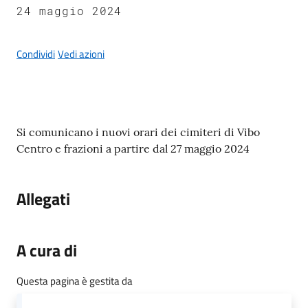
24 maggio 2024
Condividi
Vedi azioni
A
l
b
o
Contenuto
Si comunicano i nuovi orari dei cimiteri di Vibo
p
Centro e frazioni a partire dal 27 maggio 2024
r
e
t
Allegati
o
r
i
A cura di
o
Questa pagina è gestita da
Tutti