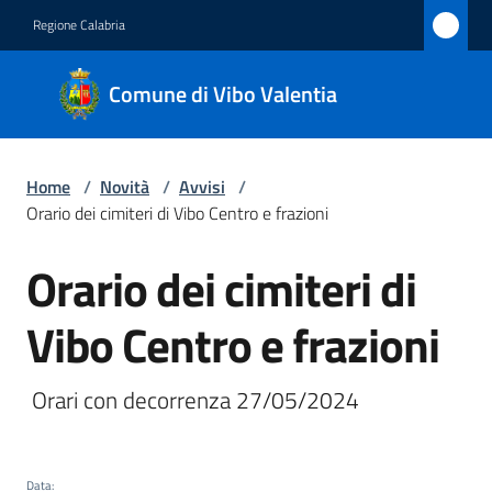
Vai al contenuto
Vai alla navigazione
Vai al footer
Regione Calabria
Comune
Comune di Vibo Valentia
di Vibo
Valentia
Home
/
Novità
/
Avvisi
/
Orario dei cimiteri di Vibo Centro e frazioni
Amministrazione
Orario dei cimiteri di
Salta al contenuto
Novità
Menu selezionato
Vibo Centro e frazioni
Servizi
 Orari con decorrenza 27/05/2024
Vivere
Vibo
Valentia
Data
: