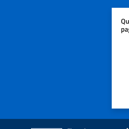
Qu
pa
Valut