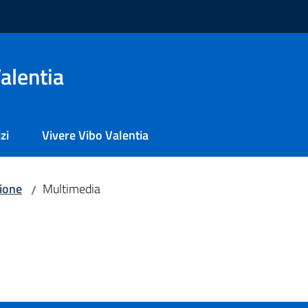
alentia
zi
Vivere Vibo Valentia
zione
Multimedia
/