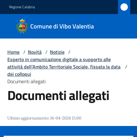
Vai al contenuto
Vai alla navigazione
Vai al footer
Regione Calabria
Comune
Comune di Vibo Valentia
di Vibo
Valentia
Home
/
Novità
/
Notizie
/
Esperto in comunicazione digitale a supporto alle
Amministrazione
attività dell’Ambito Territoriale Sociale, fissata la data
/
dei colloqui
Documenti allegati
Novità
Documenti allegati
Menu selezionato
Servizi
Vivere
Ultimo aggiornamento
:
16-04-2026 15:00
Vibo
Valentia